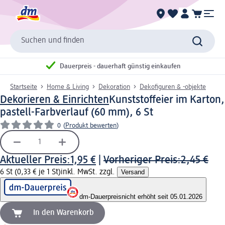
Suchen und finden
Dauerpreis - dauerhaft günstig einkaufen
Startseite
Home & Living
Dekoration
Dekofiguren & -objekte
Dekorieren & Einrichten
Kunststoffeier im Karton,
pastell-Farbverlauf (60 mm), 6 St
0
(
Produkt bewerten
)
Aktueller Preis:
1,95 €
|
Vorheriger Preis:
2,45 €
6 St (0,33 € je 1 St)
inkl. MwSt. zzgl.
Versand
dm-Dauerpreis
nicht erhöht seit 05.01.2026
In den Warenkorb