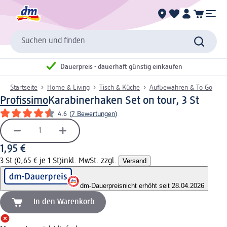
Suchen und finden
Dauerpreis - dauerhaft günstig einkaufen
Startseite
Home & Living
Tisch & Küche
Aufbewahren & To Go
Profissimo
Karabinerhaken Set on tour, 3 St
4.6
(
7 Bewertungen
)
1,95 €
3 St (0,65 € je 1 St)
inkl. MwSt. zzgl.
Versand
dm-Dauerpreis
nicht erhöht seit 28.04.2026
In den Warenkorb