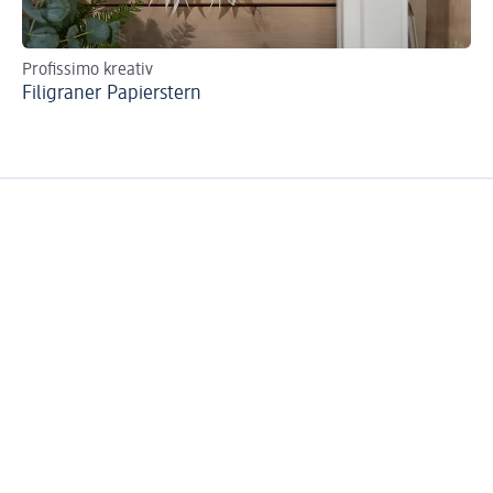
Profissimo kreativ
He
Filigraner Papierstern
Gl