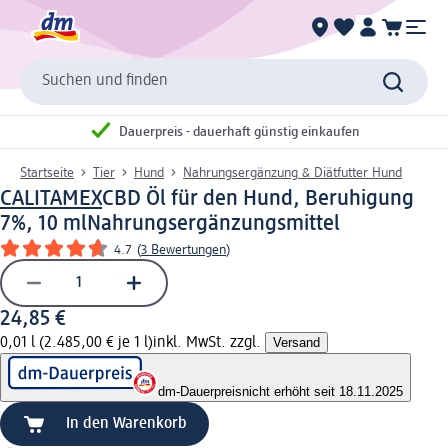
Suchen und finden
Dauerpreis - dauerhaft günstig einkaufen
Startseite
Tier
Hund
Nahrungsergänzung & Diätfutter Hund
CALITAMEX
CBD Öl für den Hund, Beruhigung
7%, 10 ml
Nahrungsergänzungsmittel
4.7
(
3 Bewertungen
)
24,85 €
0,01 l (2.485,00 € je 1 l)
inkl. MwSt. zzgl.
Versand
dm-Dauerpreis
nicht erhöht seit 18.11.2025
In den Warenkorb