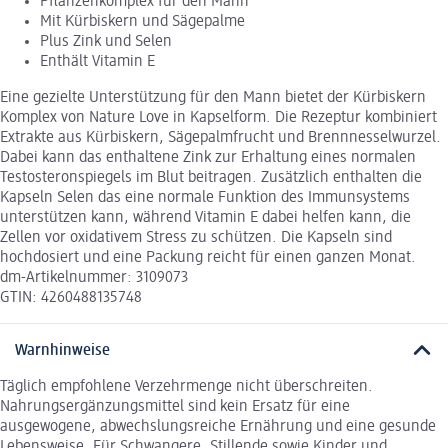
Pflanzenkomplex für den Mann
Mit Kürbiskern und Sägepalme
Plus Zink und Selen
Enthält Vitamin E
Eine gezielte Unterstützung für den Mann bietet der Kürbiskern
Komplex von Nature Love in Kapselform. Die Rezeptur kombiniert
Extrakte aus Kürbiskern, Sägepalmfrucht und Brennnesselwurzel.
Dabei kann das enthaltene Zink zur Erhaltung eines normalen
Testosteronspiegels im Blut beitragen. Zusätzlich enthalten die
Kapseln Selen das eine normale Funktion des Immunsystems
unterstützen kann, während Vitamin E dabei helfen kann, die
Zellen vor oxidativem Stress zu schützen. Die Kapseln sind
hochdosiert und eine Packung reicht für einen ganzen Monat.
dm-Artikelnummer: 3109073
GTIN: 4260488135748
Warnhinweise
Täglich empfohlene Verzehrmenge nicht überschreiten.
Nahrungsergänzungsmittel sind kein Ersatz für eine
ausgewogene, abwechslungsreiche Ernährung und eine gesunde
Lebensweise. Für Schwangere, Stillende sowie Kinder und