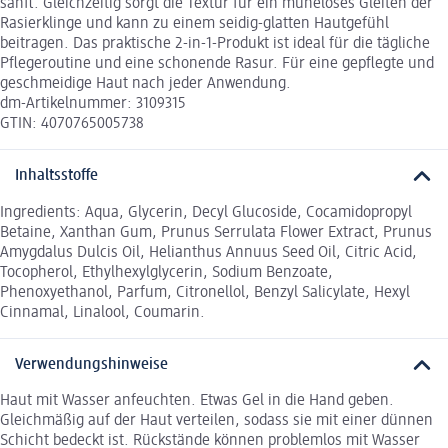
sanft. Gleichzeitig sorgt die Textur für ein müheloses Gleiten der
Rasierklinge und kann zu einem seidig-glatten Hautgefühl
beitragen. Das praktische 2-in-1-Produkt ist ideal für die tägliche
Pflegeroutine und eine schonende Rasur. Für eine gepflegte und
geschmeidige Haut nach jeder Anwendung.
dm-Artikelnummer: 3109315
GTIN: 4070765005738
Inhaltsstoffe
Ingredients: Aqua, Glycerin, Decyl Glucoside, Cocamidopropyl
Betaine, Xanthan Gum, Prunus Serrulata Flower Extract, Prunus
Amygdalus Dulcis Oil, Helianthus Annuus Seed Oil, Citric Acid,
Tocopherol, Ethylhexylglycerin, Sodium Benzoate,
Phenoxyethanol, Parfum, Citronellol, Benzyl Salicylate, Hexyl
Cinnamal, Linalool, Coumarin.
Verwendungshinweise
Haut mit Wasser anfeuchten. Etwas Gel in die Hand geben.
Gleichmäßig auf der Haut verteilen, sodass sie mit einer dünnen
Schicht bedeckt ist. Rückstände können problemlos mit Wasser