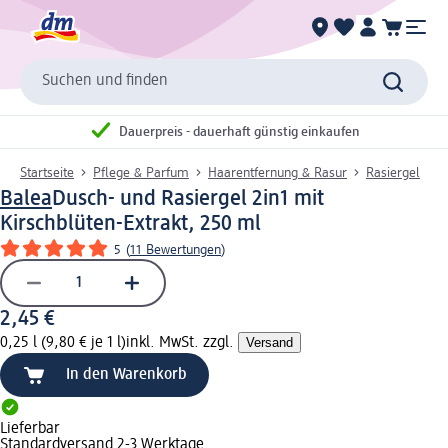
Suchen und finden
Dauerpreis - dauerhaft günstig einkaufen
Startseite
Pflege & Parfum
Haarentfernung & Rasur
Rasiergel
Balea
Dusch- und Rasiergel 2in1 mit
Kirschblüten-Extrakt, 250 ml
5
(
11 Bewertungen
)
2,45 €
0,25 l (9,80 € je 1 l)
inkl. MwSt. zzgl.
Versand
In den Warenkorb
Lieferbar
Standardversand 2-3 Werktage