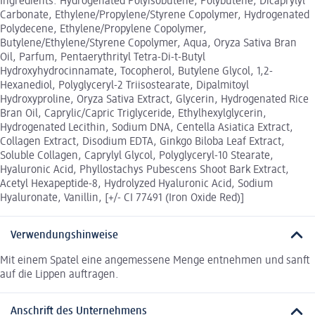
Ingredients: Hydrogenated Polyisobutene, Polybutene, Dicaprylyl
Carbonate, Ethylene/Propylene/Styrene Copolymer, Hydrogenated
Polydecene, Ethylene/Propylene Copolymer,
Butylene/Ethylene/Styrene Copolymer, Aqua, Oryza Sativa Bran
Oil, Parfum, Pentaerythrityl Tetra-Di-t-Butyl
Hydroxyhydrocinnamate, Tocopherol, Butylene Glycol, 1,2-
Hexanediol, Polyglyceryl-2 Triisostearate, Dipalmitoyl
Hydroxyproline, Oryza Sativa Extract, Glycerin, Hydrogenated Rice
Bran Oil, Caprylic/Capric Triglyceride, Ethylhexylglycerin,
Hydrogenated Lecithin, Sodium DNA, Centella Asiatica Extract,
Collagen Extract, Disodium EDTA, Ginkgo Biloba Leaf Extract,
Soluble Collagen, Caprylyl Glycol, Polyglyceryl-10 Stearate,
Hyaluronic Acid, Phyllostachys Pubescens Shoot Bark Extract,
Acetyl Hexapeptide-8, Hydrolyzed Hyaluronic Acid, Sodium
Hyaluronate, Vanillin, [+/- CI 77491 (Iron Oxide Red)]
Verwendungshinweise
Mit einem Spatel eine angemessene Menge entnehmen und sanft
auf die Lippen auftragen.
Anschrift des Unternehmens