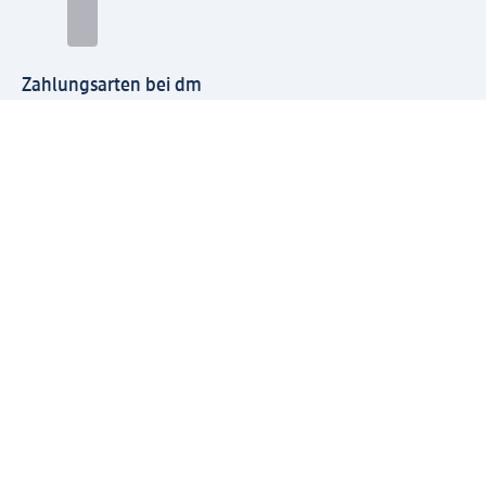
Zahlungsarten bei dm
Bei dm-med können die Zahlungsarten abweichen.
Mit dm verbinden
Jetzt die dm-App herunterladen