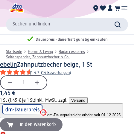
Suchen und finden
Dauerpreis - dauerhaft günstig einkaufen
Startseite
Home & Living
Badaccessoires
Seifenspender, Zahnputzbecher & Co.
ebelin
Zahnputzbecher beige, 1 St
4.7
(
14 Bewertungen
)
1,45 €
1 St (1,45 € je 1 St)
inkl. MwSt. zzgl.
Versand
dm-Dauerpreis
nicht erhöht seit 01.12.2025
In den Warenkorb