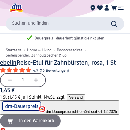
Suchen und finden
Dauerpreis - dauerhaft günstig einkaufen
Startseite
Home & Living
Badaccessoires
Seifenspender, Zahnputzbecher & Co.
ebelin
Reise-Etui für Zahnbürsten, rosa, 1 St
4.9
(
16 Bewertungen
)
1,45 €
1 St (1,45 € je 1 St)
inkl. MwSt. zzgl.
Versand
dm-Dauerpreis
nicht erhöht seit 01.12.2025
In den Warenkorb