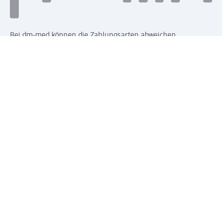
Bei dm-med können die Zahlungsarten abweichen.
Mit dm verbinden
Jetzt die dm-App herunterladen
Impressum dm
Datenschutz dm
Einwilligungsverwaltung
Nutzungsbedingungen
AGB dm
Vertrag widerrufen und Widerrufsbelehrung dm
Streitschlichtung