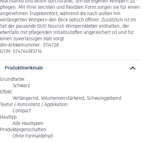
Niacinamid und Biotin durchtränkt, um die eigenen Wimpern zu
pflegen. Mit ihrer leichten und flexiblen Form sorgen sie für einen
angenehmen Tragekomfort, während die nach außen hin
verlängerten Wimpern den Blick optisch öffnen. Zusätzlich ist im
Set der passende DUO Nourish Wimpernkleber enthalten, der
ebenfalls mit pflegenden Inhaltsstoffen angereichert ist und für
einen zuverlässigen Halt sorgt.
dm-Artikelnummer: 3114728
GTIN: 074764383716
Produktmerkmale
Grundfarbe:
Schwarz
Effekt:
Verlängernd, Volumenverstärkend, Schwunggebend
Textur / Konsistenz / Applikation:
Compact
Hauttyp:
Alle Hauttypen
Produkteigenschaften:
Ohne Formaldehyd