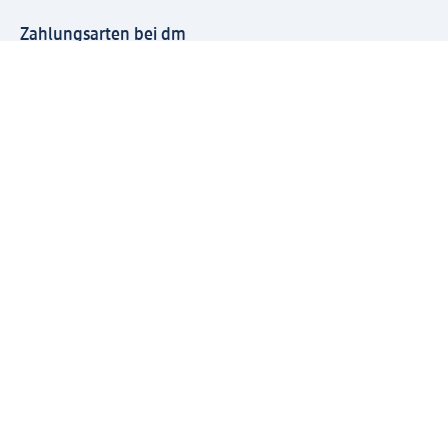
Zahlungsarten bei dm
Bei dm-med können die Zahlungsarten abweichen.
Mit dm verbinden
Jetzt die dm-App herunterladen
Impressum dm
Datenschutz dm