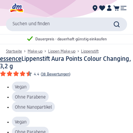
Suchen und finden
Dauerpreis - dauerhaft günstig einkaufen
Startseite
Make-up
Lippen Make-up
Lippenstift
essence
Lippenstift Aura Points Colour Changing,
3,2 g
4.4
(
38 Bewertungen
)
Vegan
Ohne Parabene
Ohne Nanopartikel
Vegan
Ohne Parabene