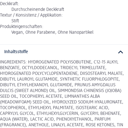
Deckkraft:
Durchscheinende Deckkraft
Textur / Konsistenz / Applikation:
Stift
Produkteigenschaften:
Vegan, Ohne Parabene, Ohne Nanopartikel
Inhaltsstoffe
INGREDIENTS: HYDROGENATED POLYISOBUTENE, C12-15 ALKYL
BENZOATE, OCTYLDODECANOL, TRIDECYL TRIMELLITATE,
HYDROGENATED POLYCYCLOPENTADIENE, DIISOSTEARYL MALATE,
DIBUTYL LAUROYL GLUTAMIDE, SYNTHETIC FLUORPHLOGOPITE,
DIBUTYL ETHYLHEXANOYL GLUTAMIDE, PRUNUS AMYGDALUS
DULCIS (SWEET ALMOND) OIL, SIMMONDSIA CHINENSIS (JOJOBA)
SEED OIL, TOCOPHERYL ACETATE, LIMNANTHES ALBA
(MEADOWFOAM) SEED OIL, HYDROLYZED SODIUM HYALURONATE,
TOCOPHEROL, ETHYLHEXYL PALMITATE, ISOSTEARIC ACID,
CAPRYLYL GLYCOL, ETHYLHEXYLGLYCERIN, GLYCERYL BEHENATE,
AQUA (WATER), LACTIC ACID, PHENOXYETHANOL, PARFUM
(FRAGRANCE), ANETHOLE, LINALYL ACETATE, ROSE KETONES, TIN