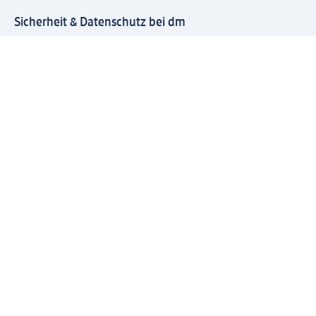
Sicherheit & Datenschutz bei dm
Zahlungsarten bei dm
Bei dm-med können die Zahlungsarten abweichen.
Mit dm verbinden