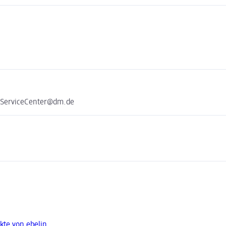
e ServiceCenter@dm.de
kte von ebelin