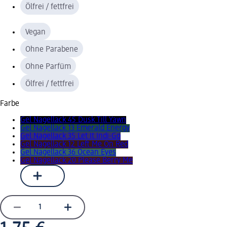
Ölfrei / fettfrei
Vegan
Ohne Parabene
Ohne Parfüm
Ölfrei / fettfrei
Farbe
Gel Nagellack 45 Dusk Till Yawn
Gel Nagellack 13 Emerald Energy
Gel Nagellack 35 Let It Indi-Go
Gel Nagellack 12 Left Me On Red
Gel Nagellack 36 Ocean Eyes
Gel Nagellack 20 Please Berry Me