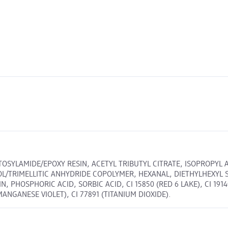
 TOSYLAMIDE/EPOXY RESIN, ACETYL TRIBUTYL CITRATE, ISOPROPY
OL/TRIMELLITIC ANHYDRIDE COPOLYMER, HEXANAL, DIETHYLHEXYL
 PHOSPHORIC ACID, SORBIC ACID, CI 15850 (RED 6 LAKE), CI 19140
ANGANESE VIOLET), CI 77891 (TITANIUM DIOXIDE).