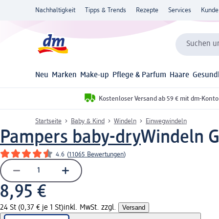
Nachhaltigkeit
Tipps & Trends
Rezepte
Services
Kunde
Suchen un
Neu
Marken
Make-up
Pflege & Parfum
Haare
Gesund
Kostenloser Versand ab 59 € mit dm-Konto
Startseite
Baby & Kind
Windeln
Einwegwindeln
Pampers baby-dry
Windeln Gr
4.6
(
11065 Bewertungen
)
8,95 €
24 St (0,37 € je 1 St)
inkl. MwSt. zzgl.
Versand