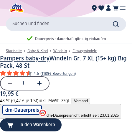
Suchen und finden
Dauerpreis - dauerhaft günstig einkaufen
Startseite
Baby & Kind
Windeln
Einwegwindeln
Pampers baby-dry
Windeln Gr. 7 XL (15+ kg) Big
Pack, 48 St
4.6
(
11054 Bewertungen
)
19,95 €
48 St (0,42 € je 1 St)
inkl. MwSt. zzgl.
Versand
dm-Dauerpreis
nicht erhöht seit 23.01.2026
In den Warenkorb