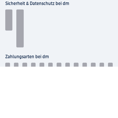
Sicherheit & Datenschutz bei dm
Zahlungsarten bei dm
Bei dm-med können die Zahlungsarten abweichen.
Mit dm verbinden