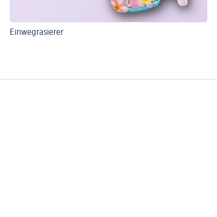
Einwegrasierer
De
In