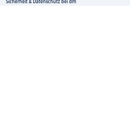
Sicherheit & Datenschutz bei dm
Zahlungsarten bei dm
Bei dm-med können die Zahlungsarten abweichen.
Mit dm verbinden