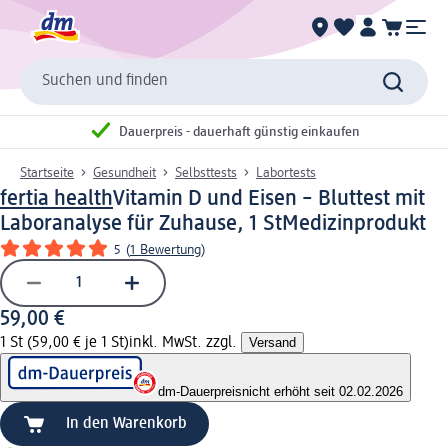
Suchen und finden
Dauerpreis - dauerhaft günstig einkaufen
Startseite
Gesundheit
Selbsttests
Labortests
fertia health
Vitamin D und Eisen – Bluttest mit
Laboranalyse für Zuhause, 1 St
Medizinprodukt
5
(
1 Bewertung
)
59,00 €
1 St (59,00 € je 1 St)
inkl. MwSt. zzgl.
Versand
dm-Dauerpreis
nicht erhöht seit 02.02.2026
In den Warenkorb