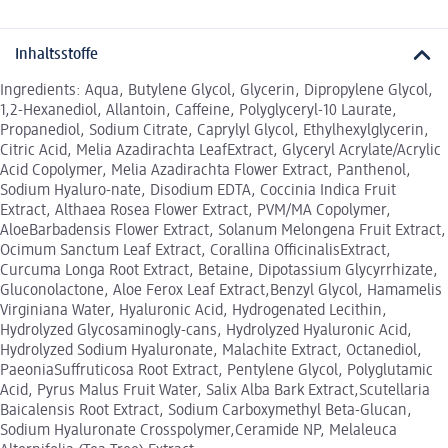
Inhaltsstoffe
Ingredients: Aqua, Butylene Glycol, Glycerin, Dipropylene Glycol,
1,2-Hexanediol, Allantoin, Caffeine, Polyglyceryl-10 Laurate,
Propanediol, Sodium Citrate, Caprylyl Glycol, Ethylhexylglycerin,
Citric Acid, Melia Azadirachta LeafExtract, Glyceryl Acrylate/Acrylic
Acid Copolymer, Melia Azadirachta Flower Extract, Panthenol,
Sodium Hyaluro-nate, Disodium EDTA, Coccinia Indica Fruit
Extract, Althaea Rosea Flower Extract, PVM/MA Copolymer,
AloeBarbadensis Flower Extract, Solanum Melongena Fruit Extract,
Ocimum Sanctum Leaf Extract, Corallina OfficinalisExtract,
Curcuma Longa Root Extract, Betaine, Dipotassium Glycyrrhizate,
Gluconolactone, Aloe Ferox Leaf Extract,Benzyl Glycol, Hamamelis
Virginiana Water, Hyaluronic Acid, Hydrogenated Lecithin,
Hydrolyzed Glycosaminogly-cans, Hydrolyzed Hyaluronic Acid,
Hydrolyzed Sodium Hyaluronate, Malachite Extract, Octanediol,
PaeoniaSuffruticosa Root Extract, Pentylene Glycol, Polyglutamic
Acid, Pyrus Malus Fruit Water, Salix Alba Bark Extract,Scutellaria
Baicalensis Root Extract, Sodium Carboxymethyl Beta-Glucan,
Sodium Hyaluronate Crosspolymer,Ceramide NP, Melaleuca