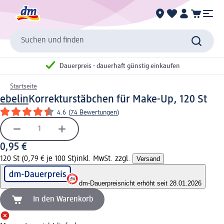
Suchen und finden
Dauerpreis - dauerhaft günstig einkaufen
Startseite
ebelin
Korrekturstäbchen für Make-Up, 120 St
4.6
(
74 Bewertungen
)
0,95 €
120 St (0,79 € je 100 St)
inkl. MwSt. zzgl.
Versand
dm-Dauerpreis
nicht erhöht seit 28.01.2026
In den Warenkorb