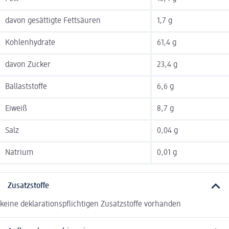
davon gesättigte Fettsäuren
1,7 g
Kohlenhydrate
61,4 g
davon Zucker
23,4 g
Ballaststoffe
6,6 g
Eiweiß
8,7 g
Salz
0,04 g
Natrium
0,01 g
Zusatzstoffe
keine deklarationspflichtigen Zusatzstoffe vorhanden