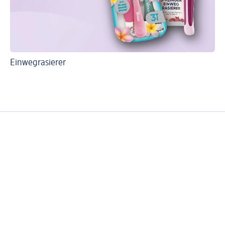
Einwegrasierer
De
In