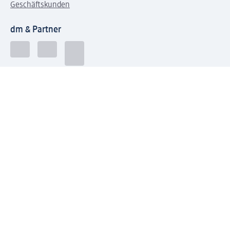
Geschäftskunden
dm & Partner
Sicherheit & Datenschutz bei dm
Zahlungsarten bei dm