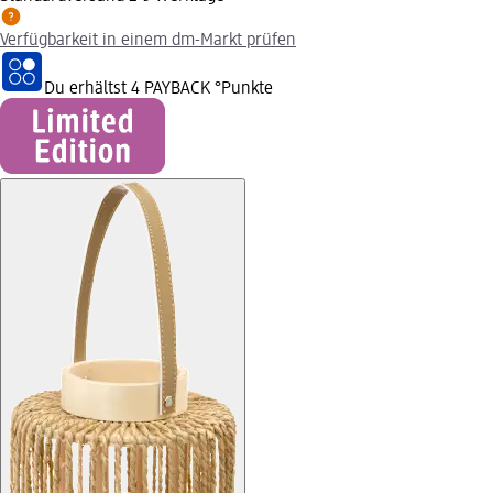
Verfügbarkeit in einem dm-Markt prüfen
Du erhältst
4 PAYBACK
°Punkte