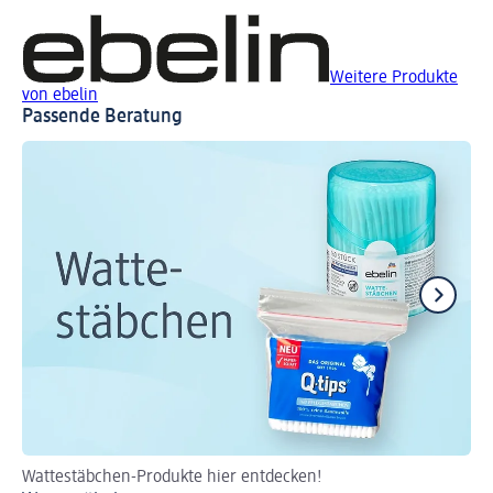
Weitere Produkte
von ebelin
Passende Beratung
Wattestäbchen-Produkte hier entdecken!
Fü