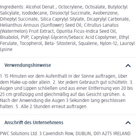
Ingredients: Alcohol Denat., Octocrylene, Octisalate, Butyloctyl
Salicylate, Isododecane, Diisooctyl Succinate, Avobenzone,
Diheptyl Succinate, Silica Caprylyl Silylate, Dicaprylyl Carbonate,
Helianthus Annuus (Sunflower) Seed Oil, Citrullus Lanatus
(Watermelon) Fruit Extract, Opuntia Ficus-Indica Seed Oil,
Bisabolol, PVP, Capryloyl Glycerin/Sebacic Acid Copolymer, Ethyl
Ferulate, Tocopherol, Beta- Sitosterol, Squalene, Nylon-12, Lauroyl
Lysine
Verwendungshinweise
1. 15 Minuten vor dem Aufenthalt in der Sonne auftragen, über
dem Make-up oder allein. 2. Vor jedem Gebrauch gut schütteln. 3.
Augen und Lippen schließen und aus einer Entfernung von 20 bis
25 cm großzügig und gleichmäßig auf das Gesicht sprühen. 4.
Nach der Anwendung die Augen 3 Sekunden lang geschlossen
halten. 5. Alle 2 Stunden erneut auftragen.
Anschrift des Unternehmens
PWC Solutions Ltd. 3 Cavendish Row, DUBLIN, D01 A2T5 IRELAND