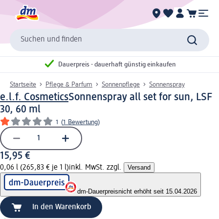
Suchen und finden
Dauerpreis - dauerhaft günstig einkaufen
Startseite
Pflege & Parfum
Sonnenpflege
Sonnenspray
e.l.f. Cosmetics
Sonnenspray all set for sun, LSF
30, 60 ml
1
(
1 Bewertung
)
15,95 €
0,06 l (265,83 € je 1 l)
inkl. MwSt. zzgl.
Versand
dm-Dauerpreis
nicht erhöht seit 15.04.2026
In den Warenkorb