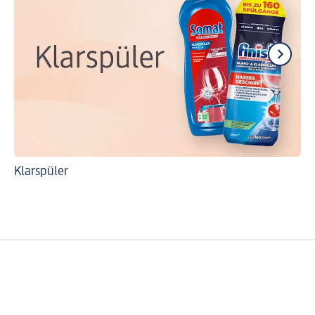
Klarspüler
Sp