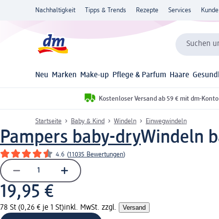
Nachhaltigkeit
Tipps & Trends
Rezepte
Services
Kunde
Suchen un
Neu
Marken
Make-up
Pflege & Parfum
Haare
Gesund
Kostenloser Versand ab 59 € mit dm-Konto
Startseite
Baby & Kind
Windeln
Einwegwindeln
Pampers baby-dry
Windeln b
4.6
(
11035 Bewertungen
)
19,95 €
78 St (0,26 € je 1 St)
inkl. MwSt. zzgl.
Versand