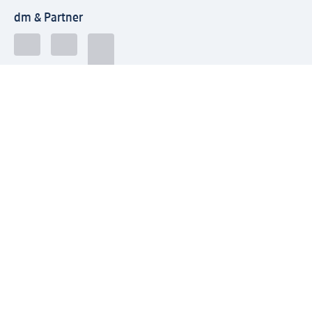
dm & Partner
Sicherheit & Datenschutz bei dm
Zahlungsarten bei dm