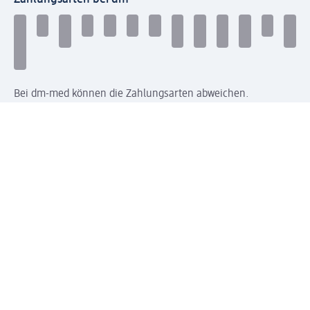
Bei dm-med können die Zahlungsarten abweichen.
Mit dm verbinden
Jetzt die dm-App herunterladen
Impressum dm
Datenschutz dm
Einwilligungsverwaltung
Nutzungsbedingungen