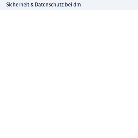
Sicherheit & Datenschutz bei dm
Zahlungsarten bei dm
Bei dm-med können die Zahlungsarten abweichen.
Mit dm verbinden