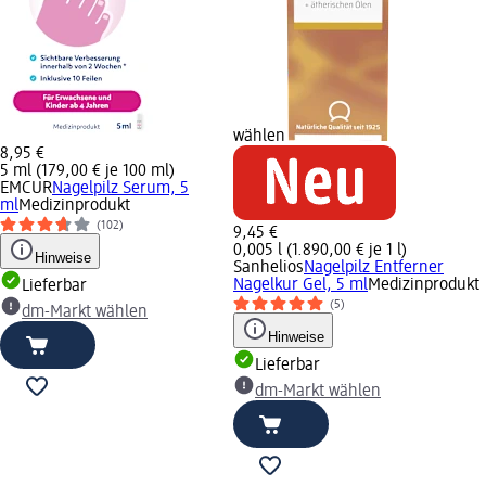
wählen
8,95 €
5 ml (179,00 € je 100 ml)
EMCUR
Nagelpilz Serum, 5
ml
Medizinprodukt
(102)
9,45 €
0,005 l (1.890,00 € je 1 l)
Hinweise
Sanhelios
Nagelpilz Entferner
Nagelkur Gel, 5 ml
Medizinprodukt
Lieferbar
(5)
dm-Markt wählen
Hinweise
Lieferbar
dm-Markt wählen