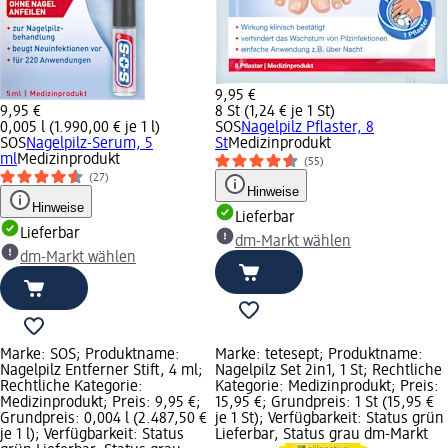
9,95 €
9,95 €
8 St (1,24 € je 1 St)
0,005 l (1.990,00 € je 1 l)
SOS
Nagelpilz Pflaster, 8
SOS
Nagelpilz-Serum, 5
St
Medizinprodukt
ml
Medizinprodukt
(55)
(27)
Hinweise
Hinweise
Lieferbar
Lieferbar
dm-Markt wählen
dm-Markt wählen
Marke: SOS; Produktname:
Marke: tetesept; Produktname:
Nagelpilz Entferner Stift, 4 ml;
Nagelpilz Set 2in1, 1 St; Rechtliche
Rechtliche Kategorie:
Kategorie: Medizinprodukt; Preis:
Medizinprodukt; Preis: 9,95 €;
15,95 €; Grundpreis: 1 St (15,95 €
Grundpreis: 0,004 l (2.487,50 €
je 1 St); Verfügbarkeit: Status grün
je 1 l); Verfügbarkeit: Status
Lieferbar, Status grau dm-Markt