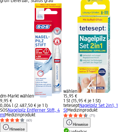
grün Lieferbar, Status grau
wählen
dm-Markt wählen
15,95 €
9,95 €
1 St (15,95 € je 1 St)
0,004 l (2.487,50 € je 1 l)
tetesept
Nagelpilz Set 2in1, 1
SOS
Nagelpilz Entferner Stift, 4
St
Medizinprodukt
ml
Medizinprodukt
(71)
(63)
Hinweise
Hinweise