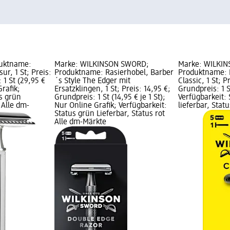
duktname:
Marke: WILKINSON SWORD;
Marke: WILKI
ur, 1 St; Preis:
Produktname: Rasierhobel, Barber
Produktname: 
 1 St (29,95 €
´s Style The Edger mit
Classic, 1 St; P
Grafik;
Ersatzklingen, 1 St; Preis: 14,95 €;
Grundpreis: 1 St
us grün
Grundpreis: 1 St (14,95 € je 1 St);
Verfügbarkeit: 
 Alle dm-
Nur Online Grafik; Verfügbarkeit:
lieferbar, Sta
Status grün Lieferbar, Status rot
Alle dm-Märkte