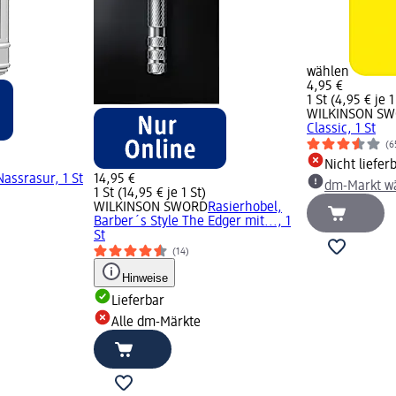
wählen
4,95 €
1 St (4,95 € je 1
WILKINSON S
Classic, 1 St
(6
Nicht liefer
Nassrasur, 1 St
14,95 €
dm-Markt w
1 St (14,95 € je 1 St)
WILKINSON SWORD
Rasierhobel,
Barber´s Style The Edger mit..., 1
St
(14)
Hinweise
Lieferbar
Alle dm-Märkte