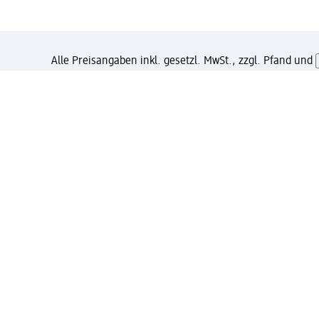
Alle Preisangaben inkl. gesetzl. MwSt., zzgl. Pfand und
Wie gefällt Dir diese Seite?
Unternehmen
Jobs
Services
Kundenservice
Ges
dm & Partner