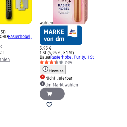
wählen
 St)
WORD
Rasierhobel,
5)
5,95 €
bar
1 St (5,95 € je 1 St)
Balea
Rasierhobel Purity, 1 St
ählen
(169)
Hinweise
Nicht lieferbar
dm-Markt wählen