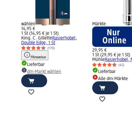
wählen
Märkte
14,95 €
1 St (14,95 € je 1 St)
King. C. Gillette
Rasierhobel,
Double Edge, 1 St
(170)
29,95 €
1 St (29,95 € je 1 St)
Hinweise
Mühle
Rasierhobel, 
Lieferbar
(62)
dm-Markt wählen
Lieferbar
Alle dm-Märkte