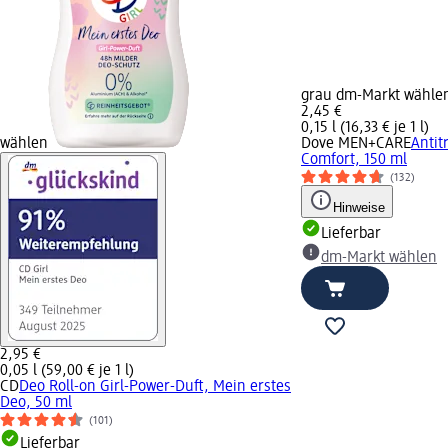
grau dm-Markt wähle
2,45 €
0,15 l (16,33 € je 1 l)
wählen
Dove MEN+CARE
Antit
Comfort, 150 ml
(132)
Hinweise
Lieferbar
dm-Markt wählen
2,95 €
0,05 l (59,00 € je 1 l)
CD
Deo Roll-on Girl-Power-Duft, Mein erstes
Deo, 50 ml
(101)
Lieferbar