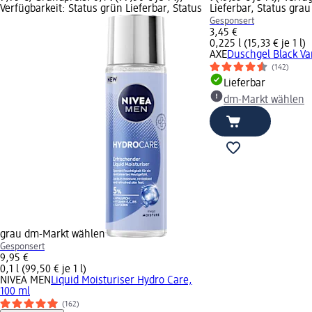
Verfügbarkeit: Status grün Lieferbar, Status
Lieferbar, Status gra
Gesponsert
3,45 €
0,225 l (15,33 € je 1 l)
AXE
Duschgel Black Van
(142)
Lieferbar
dm-Markt wählen
grau dm-Markt wählen
Gesponsert
9,95 €
0,1 l (99,50 € je 1 l)
NIVEA MEN
Liquid Moisturiser Hydro Care,
100 ml
(162)