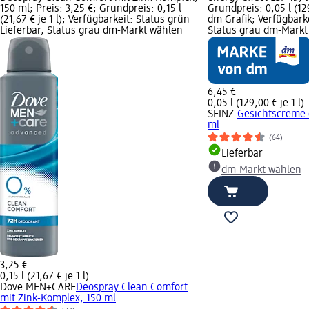
150 ml; Preis: 3,25 €; Grundpreis: 0,15 l
Grundpreis: 0,05 l (12
(21,67 € je 1 l); Verfügbarkeit: Status grün
dm Grafik; Verfügbarke
Lieferbar, Status grau dm-Markt wählen
Status grau dm-Markt
6,45 €
0,05 l (129,00 € je 1 l)
SEINZ.
Gesichtscreme e
ml
(64)
Lieferbar
dm-Markt wählen
3,25 €
0,15 l (21,67 € je 1 l)
Dove MEN+CARE
Deospray Clean Comfort
mit Zink-Komplex, 150 ml