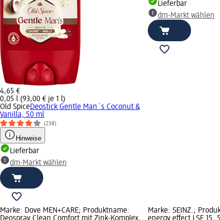
Lieferbar
dm-Markt wählen
4,65 €
0,05 l (93,00 € je 1 l)
Old Spice
Deostick Gentle Man´s Coconut &
Vanilla, 50 ml
(238)
Hinweise
Lieferbar
dm-Markt wählen
Marke: Dove MEN+CARE; Produktname:
Marke: SEINZ.; Produ
Deospray Clean Comfort mit Zink-Komplex,
energy effect LSF 15, 