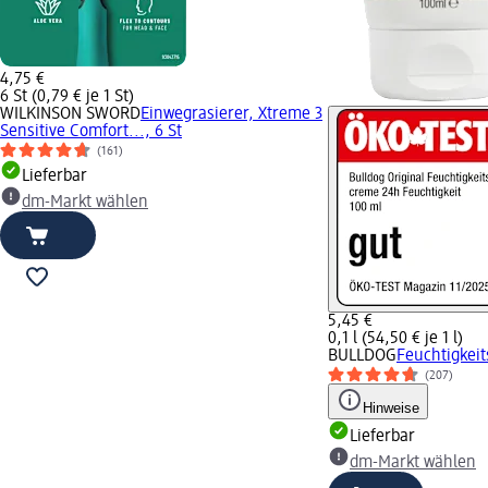
4,75 €
6 St (0,79 € je 1 St)
WILKINSON SWORD
Einwegrasierer, Xtreme 3
Sensitive Comfort..., 6 St
(161)
Lieferbar
dm-Markt wählen
5,45 €
0,1 l (54,50 € je 1 l)
BULLDOG
Feuchtigkeit
(207)
Hinweise
Lieferbar
dm-Markt wählen