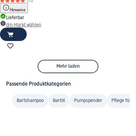
(72)
Hinweise
Lieferbar
dm-Markt wählen
Mehr laden
Passende Produktkategorien
Bartshampoo
Bartöl
Pumpspender
Pflege für 