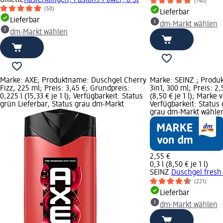
(140)
(50)
Lieferbar
Lieferbar
dm-Markt wählen
dm-Markt wählen
Marke: AXE; Produktname: Duschgel Cherry
Marke: SEINZ.; Produ
Fizz, 225 ml; Preis: 3,45 €; Grundpreis:
3in1, 300 ml; Preis: 2,
0,225 l (15,33 € je 1 l); Verfügbarkeit: Status
(8,50 € je 1 l); Marke 
grün Lieferbar, Status grau dm-Markt
Verfügbarkeit: Status 
grau dm-Markt wähle
2,55 €
0,3 l (8,50 € je 1 l)
SEINZ.
Duschgel fresh 
(221)
Lieferbar
dm-Markt wählen