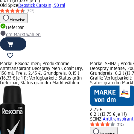
0,05 l (65,00 € je 1 l)
Old Spice
Deostick Captain, 50 ml
(502)
Hinweise
Lieferbar
dm-Markt wählen
Marke: Rexona men; Produktname:
Marke: SEINZ.; Produ
Antitranspirant Deospray Men Cobalt Dry,
Deospray intense, 200
150 ml; Preis: 2,45 €; Grundpreis: 0,15 l
Grundpreis: 0,2 l (13,
(16,33 € je 1 l); Verfügbarkeit: Status grün
Grafik; Verfügbarkeit:
Lieferbar, Status grau dm-Markt wählen
Status grau dm-Markt
2,75 €
0,2 l (13,75 € je 1 l)
SEINZ.
Antitranspirant
(112)
Hinweise