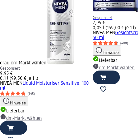
Gesponsert
7,95 €
0,05 l (159,00 € je 1 l)
NIVEA MEN
Gesichtscr
50 ml
(488)
Hinweise
Lieferbar
grau dm-Markt wählen
dm-Markt wählen
Gesponsert
9,95 €
0,1 l (99,50 € je 1 l)
NIVEA MEN
Liquid Moisturiser Sensitive, 100
ml
(145)
Hinweise
Lieferbar
dm-Markt wählen