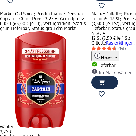
Marke: Old Spice; Produktname: Deostick
Marke: Gillette; Prod
Captain, 50 ml; Preis: 3,25 €; Grundpreis:
Fusion5, 12 St; Preis:
0,05 l (65,00 € je 1 l); Verfügbarkeit: Status
(3,50 € je 1 St); Verfü
grün Lieferbar, Status grau dm-Markt
Lieferbar, Status gra
41,95 €
12 St (3,50 € je 1 St)
Gillette
Rasierklingen,
(148)
Hinweise
Lieferbar
dm-Markt wählen
wählen
3,25 €