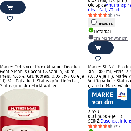
0,07 l (66,43 € je 1 l)
Old Spice
Antitranspir
Clear Gel, 70 ml
(76)
Hinweise
Lieferbar
dm-Markt wählen
Marke: Old Spice; Produktname: Deostick
Marke: SEINZ.; Produ
Gentle Man´s Coconut & Vanilla, 50 ml;
3in1, 300 ml; Preis: 2,
Preis: 4,65 €; Grundpreis: 0,05 l (93,00 € je
(8,50 € je 1 l); Marke 
1 l); Verfügbarkeit: Status grün Lieferbar,
Verfügbarkeit: Status 
Status grau dm-Markt wählen
grau dm-Markt wähle
2,55 €
0,3 l (8,50 € je 1 l)
SEINZ.
Duschgel intens
(83)