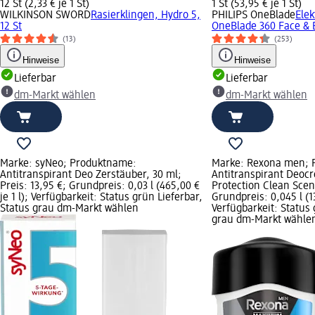
12 St (2,33 € je 1 St)
1 St (53,95 € je 1 St)
WILKINSON SWORD
Rasierklingen, Hydro 5,
PHILIPS OneBlade
Elek
12 St
OneBlade 360 Face & B
(13)
(253)
Hinweise
Hinweise
Lieferbar
Lieferbar
dm-Markt wählen
dm-Markt wählen
Marke: syNeo; Produktname:
Marke: Rexona men; 
Antitranspirant Deo Zerstäuber, 30 ml;
Antitranspirant Deo
Preis: 13,95 €; Grundpreis: 0,03 l (465,00 €
Protection Clean Scent
je 1 l); Verfügbarkeit: Status grün Lieferbar,
Grundpreis: 0,045 l (13
Status grau dm-Markt wählen
Verfügbarkeit: Status 
grau dm-Markt wähle