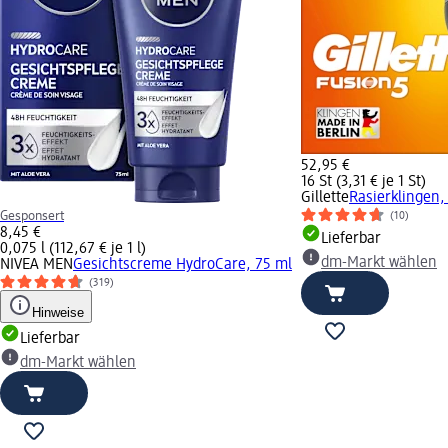
52,95 €
16 St (3,31 € je 1 St)
Gillette
Rasierklingen,
Gesponsert
(10)
8,45 €
Lieferbar
0,075 l (112,67 € je 1 l)
dm-Markt wählen
NIVEA MEN
Gesichtscreme HydroCare, 75 ml
(319)
Hinweise
Lieferbar
dm-Markt wählen