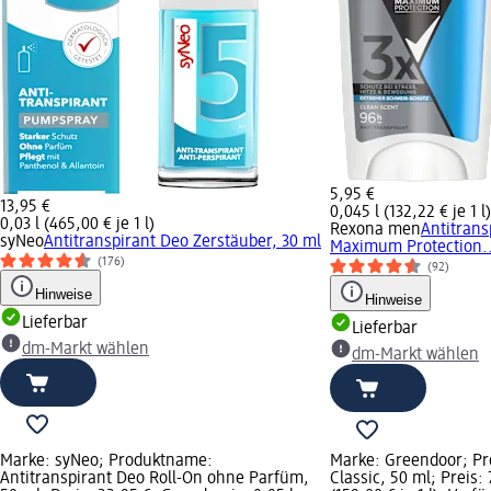
5,95 €
13,95 €
0,045 l (132,22 € je 1 l)
0,03 l (465,00 € je 1 l)
Rexona men
Antitran
syNeo
Antitranspirant Deo Zerstäuber, 30 ml
Maximum Protection..
(176)
(92)
Hinweise
Hinweise
Lieferbar
Lieferbar
dm-Markt wählen
dm-Markt wählen
Marke: syNeo; Produktname:
Marke: Greendoor; P
Antitranspirant Deo Roll-On ohne Parfüm,
Classic, 50 ml; Preis: