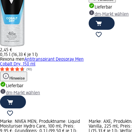
Lieferbar
dm-Markt wählen
2,45 €
0,15 l (16,33 € je 1 l)
Rexona men
Antitranspirant Deospray Men
Cobalt Dry, 150 ml
(90)
Hinweise
Lieferbar
dm-Markt wählen
Marke: NIVEA MEN; Produktname: Liquid
Marke: AXE; Produktn
Moisturiser Hydro Care, 100 ml; Preis:
Vanilla, 225 ml; Preis
9,95 €; Grundpreis: 0,1 l (99,50 € je 1 l);
l (15,33 € je 1 l); Ver