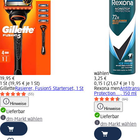
wählen
19,95 €
3,25 €
1 St (19,95 € je 1 St)
0,15 l (21,67 € je 1 l)
Gillette
Rasierer, Fusion5 Starterset, 1 St
Rexona men
Antitrans
Protection..., 150 ml
(55)
(64)
Hinweise
Hinweise
Lieferbar
Lieferbar
dm-Markt wählen
dm-Markt wählen