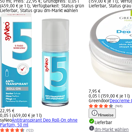
50 ml; Preis: 22,95 €; Grundpreis: 0,05 l
(159,00 € je 1 l); Verf
(459,00 € je 1 l); Verfügbarkeit: Status grün
Lieferbar, Status gra
Lieferbar, Status grau dm-Markt wählen
7,95 €
0,05 l (159,00 € je 1 l)
Greendoor
Deocreme C
(969)
22,95 €
Hinweise
0,05 l (459,00 € je 1 l)
syNeo
Antitranspirant Deo Roll-On ohne
Lieferbar
Parfüm, 50 ml
dm-Markt wählen
(122)