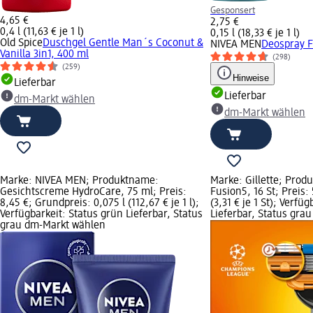
Gesponsert
4,65 €
2,75 €
0,4 l (11,63 € je 1 l)
0,15 l (18,33 € je 1 l)
Old Spice
Duschgel Gentle Man´s Coconut &
NIVEA MEN
Deospray F
Vanilla 3in1, 400 ml
(298)
(259)
Hinweise
Lieferbar
Lieferbar
dm-Markt wählen
dm-Markt wählen
Marke: NIVEA MEN; Produktname:
Marke: Gillette; Prod
Gesichtscreme HydroCare, 75 ml; Preis:
Fusion5, 16 St; Preis:
8,45 €; Grundpreis: 0,075 l (112,67 € je 1 l);
(3,31 € je 1 St); Verfü
Verfügbarkeit: Status grün Lieferbar, Status
Lieferbar, Status gra
grau dm-Markt wählen