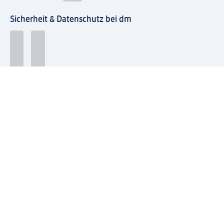
Sicherheit & Datenschutz bei dm
Zahlungsarten bei dm
Bei dm-med können die Zahlungsarten abweichen.
Mit dm verbinden