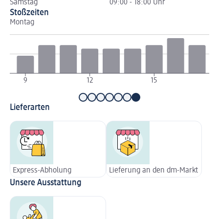
Samstag
09:00 - 18:00 Uhr
Stoßzeiten
Montag
Di
9
12
15
1
Lieferarten
Express-Abholung
Lieferung an den dm-Markt
Unsere Ausstattung