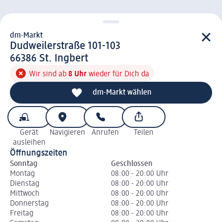
dm-Markt
d m-Markt
Dudweilerstraße 101-103
6 6 3 8 6
66386
St. Ingbert
Wir sind ab
8 Uhr
wieder für Dich da
dm-Markt wählen
Gerät
Navigieren
Anrufen
Teilen
ausleihen
Öffnungszeiten
Sonntag
Geschlossen
Montag
08:00 - 20:00 Uhr
Dienstag
08:00 - 20:00 Uhr
Mittwoch
08:00 - 20:00 Uhr
Donnerstag
08:00 - 20:00 Uhr
Freitag
08:00 - 20:00 Uhr