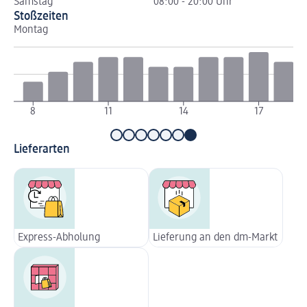
Samstag
08:00 - 20:00 Uhr
Stoßzeiten
Montag
Di
8
11
14
17
Lieferarten
Express-Abholung
Lieferung an den dm-Markt