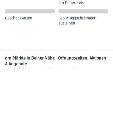
dm-Dauerpreis
Geschenkkarten
Sapur Teppichreiniger
ausleihen
dm-Märkte in Deiner Nähe - Öffnungszeiten, Aktionen
& Angebote
Finde Deinen dm-Markt in Deiner Nähe
Aktuelle Öffnungszeiten, Angebote, Services und
Aktionen Deines dm-Marktes
Alle dm-Märkte mit Informationen zur Ausstattung und
zu ihren Zusatzsortimenten in unserem Marktfinder