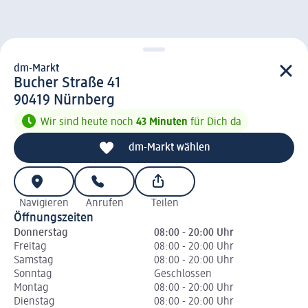
dm-Markt
d m-Markt
Bucher Straße 41
9 0 4 1 9
90419
Nürnberg
Wir sind heute noch
43 Minuten
für Dich da
dm-Markt wählen
Navigieren
Anrufen
Teilen
Öffnungszeiten
Donnerstag
08:00 - 20:00 Uhr
Freitag
08:00 - 20:00 Uhr
Samstag
08:00 - 20:00 Uhr
Sonntag
Geschlossen
Montag
08:00 - 20:00 Uhr
Dienstag
08:00 - 20:00 Uhr