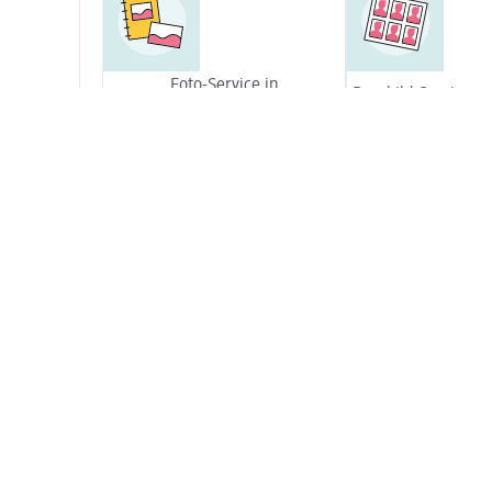
Foto-Service in
Passbild-Service
Selbstbedienung
Teppichreiniger ausleihen
Copyservice
Unsere Zusatzsortimente
Strumpfwaren
Standard in nahezu allen dm-Märkten:
Einpackstation für Geschenke