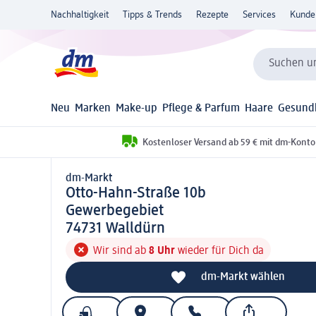
Nachhaltigkeit
Tipps & Trends
Rezepte
Services
Kunde
Suchen un
Neu
Marken
Make-up
Pflege & Parfum
Haare
Gesund
Kostenloser Versand ab 59 € mit dm-Konto
dm-Markt
d m-Markt
Otto-Hahn-Straße 10b
Gewerbegebiet
7 4 7 3 1
74731
Walldürn
Wir sind ab
8 Uhr
wieder für Dich da
dm-Markt wählen