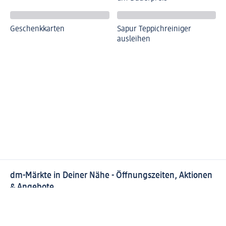
Geschenkkarten
Sapur Teppichreiniger
ausleihen
dm-Märkte in Deiner Nähe - Öffnungszeiten, Aktionen
& Angebote
Finde Deinen dm-Markt in Deiner Nähe
Aktuelle Öffnungszeiten, Angebote, Services und