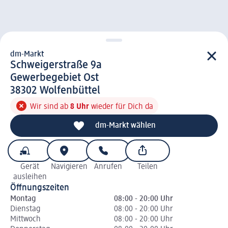
dm-Markt
d m-Markt
Schweigerstraße 9a
Gewerbegebiet Ost
3 8 3 0 2
38302
Wolfenbüttel
Wir sind ab
8 Uhr
wieder für Dich da
dm-Markt wählen
Gerät
Navigieren
Anrufen
Teilen
ausleihen
Öffnungszeiten
Montag
08:00 - 20:00 Uhr
Dienstag
08:00 - 20:00 Uhr
Mittwoch
08:00 - 20:00 Uhr