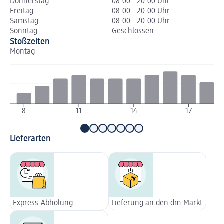
Donnerstag
08:00 - 20:00 Uhr
Freitag
08:00 - 20:00 Uhr
Samstag
08:00 - 20:00 Uhr
Sonntag
Geschlossen
Stoßzeiten
Montag
Di
8
11
14
17
Lieferarten
Express-Abholung
Lieferung an den dm-Markt