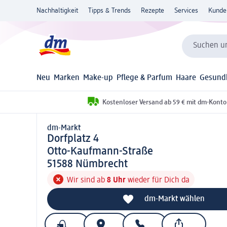
Nachhaltigkeit
Tipps & Trends
Rezepte
Services
Kunde
Suchen un
Neu
Marken
Make-up
Pflege & Parfum
Haare
Gesund
Kostenloser Versand ab 59 € mit dm-Konto
dm-Markt
d m-Markt
Dorfplatz 4
Otto-Kaufmann-Straße
5 1 5 8 8
51588
Nümbrecht
Wir sind ab
8 Uhr
wieder für Dich da
dm-Markt wählen