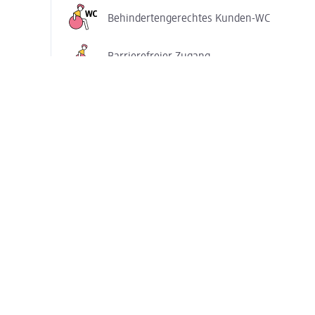
Behindertengerechtes Kunden-WC
Barrierefreier Zugang
Parkplätze (zeitweise kostenlos)
Services in diesem dm-Markt
Foto-Service in
Passbild-Service
Selbstbedienung
Teppichreiniger ausleihen
Copyservice