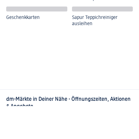
Geschenkkarten
Sapur Teppichreiniger
ausleihen
dm-Märkte in Deiner Nähe - Öffnungszeiten, Aktionen
& Angebote
Finde Deinen dm-Markt in Deiner Nähe
Aktuelle Öffnungszeiten, Angebote, Services und
Aktionen Deines dm-Marktes