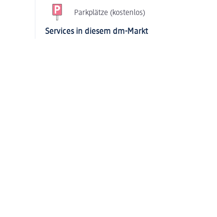
Parkplätze (kostenlos)
Services in diesem dm-Markt
Foto-Servi
Foto-Bedienservice
Selbstbedi
Passbild-Service
Teppichreiniger au
Copyservice
Copyservice Binde