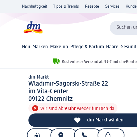
Nachhaltigkeit
Tipps & Trends
Rezepte
Services
Kunde
Suchen un
Neu
Marken
Make-up
Pflege & Parfum
Haare
Gesund
Kostenloser Versand ab 59 € mit dm-Konto
dm-Markt
d m-Markt
Wladimir-Sagorski-Straße 22
im Vita-Center
0 9 1 2 2
09122
Chemnitz
Wir sind ab
9 Uhr
wieder für Dich da
dm-Markt wählen