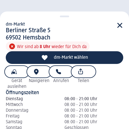
dm-Markt
d m-Markt
Berliner Straße 5
6 9 5 0 2
69502
Hemsbach
Wir sind ab
8 Uhr
wieder für Dich da
dm-Markt wählen
Gerät
Navigieren
Anrufen
Teilen
ausleihen
Öffnungszeiten
Dienstag
08:00 - 21:00 Uhr
Mittwoch
08:00 - 21:00 Uhr
Donnerstag
08:00 - 21:00 Uhr
Freitag
08:00 - 21:00 Uhr
Samstag
08:00 - 21:00 Uhr
Sonntag
Geschlossen