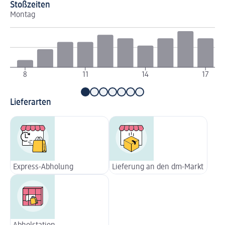
Stoßzeiten
Montag
Di
8
11
14
17
Lieferarten
Express-Abholung
Lieferung an den dm-Markt