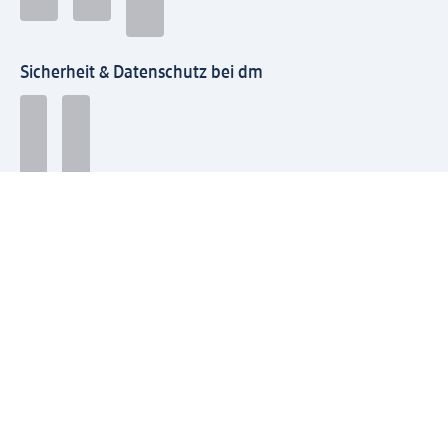
Sicherheit & Datenschutz bei dm
Zahlungsarten bei dm
Bei dm-med können die Zahlungsarten abweichen.