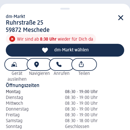
dm-Markt
d m-Markt
Ruhrstraße 25
5 9 8 7 2
59872
Meschede
Wir sind ab
8:30 Uhr
wieder für Dich da
dm-Markt wählen
Gerät
Navigieren
Anrufen
Teilen
ausleihen
Öffnungszeiten
Montag
08:30 - 19:00 Uhr
Dienstag
08:30 - 19:00 Uhr
Mittwoch
08:30 - 19:00 Uhr
Donnerstag
08:30 - 19:00 Uhr
Freitag
08:30 - 19:00 Uhr
Samstag
08:30 - 18:00 Uhr
Sonntag
Geschlossen