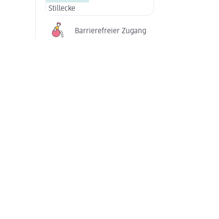
Stillecke
Barrierefreier Zugang
Services in diesem dm-Markt
Passbild-Service
Teppichreiniger au
Copyservice
Copyservice Binde
Unsere Zusatzsortimente