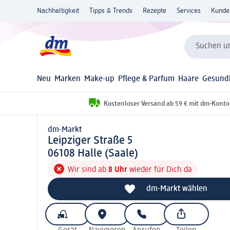
Nachhaltigkeit
Tipps & Trends
Rezepte
Services
Kunde
Suchen un
Neu
Marken
Make-up
Pflege & Parfum
Haare
Gesund
Kostenloser Versand ab 59 € mit dm-Konto
dm-Markt
d m-Markt
Leipziger Straße 5
0 6 1 0 8
06108
Halle (Saale)
Wir sind ab
8 Uhr
wieder für Dich da
dm-Markt wählen