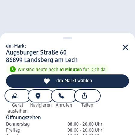
dm-Markt
d m-Markt
Augsburger Straße 60
8 6 8 9 9
86899
Landsberg am Lech
Wir sind heute noch
41 Minuten
für Dich da
dm-Markt wählen
Gerät
Navigieren
Anrufen
Teilen
ausleihen
Öffnungszeiten
Donnerstag
08:00 - 20:00 Uhr
Freitag
08:00 - 20:00 Uhr