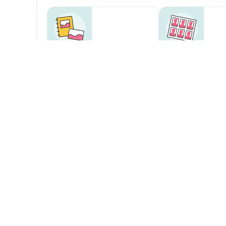
Foto-Service in
Passbild-Service
Selbstbedienung
Teppichreiniger ausleihen
Copyservice
Unsere Zusatzsortimente
Kindertextilien
Stillregal