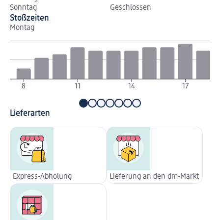
Sonntag
Geschlossen
Stoßzeiten
Montag
Di
8
11
14
17
Lieferarten
Express-Abholung
Lieferung an den dm-Markt