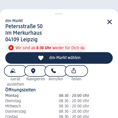
dm-Markt
d m-Markt
Petersstraße 50
Im Merkurhaus
0 4 1 0 9
04109
Leipzig
Wir sind ab
8:30 Uhr
wieder für Dich da
dm-Markt wählen
Gerät
Navigieren
Anrufen
Teilen
ausleihen
Öffnungszeiten
Montag
08:30 - 20:00 Uhr
Dienstag
08:30 - 20:00 Uhr
Mittwoch
08:30 - 20:00 Uhr
Donnerstag
08:30 - 20:00 Uhr
Freitag
08:30 - 20:00 Uhr