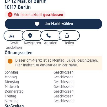
LP 12 Mall of Berlin
1 0 1 1 7
10117
Berlin
Wir haben aktuell
geschlossen
dm-Markt wählen
Gerät
Navigieren
Anrufen
Teilen
ausleihen
Öffnungszeiten
Dieser dm-Markt ist ab
Montag, 03.08.
geschlossen.
Hier findest Du
dm-Märkte in der Nähe
.
Sonntag
Geschlossen
Montag
Geschlossen
Dienstag
Geschlossen
Mittwoch
Geschlossen
Donnerstag
Geschlossen
Freitag
Geschlossen
Samstag
Geschlossen
Stoßzeiten