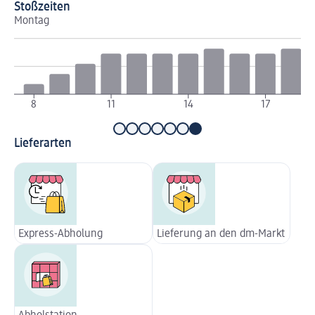
Stoßzeiten
Montag
Di
8
11
14
17
Lieferarten
Express-Abholung
Lieferung an den dm-Markt