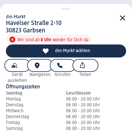
dm-Markt
d m-Markt
Havelser Straße 2-10
3 0 8 2 3
30823
Garbsen
Wir sind ab
8 Uhr
wieder für Dich da
dm-Markt wählen
Gerät
Navigieren
Anrufen
Teilen
ausleihen
Öffnungszeiten
Sonntag
Geschlossen
Montag
08:00 - 20:00 Uhr
Dienstag
08:00 - 20:00 Uhr
Mittwoch
08:00 - 20:00 Uhr
Donnerstag
08:00 - 20:00 Uhr
Freitag
08:00 - 20:00 Uhr
Samstag
08:00 - 20:00 Uhr