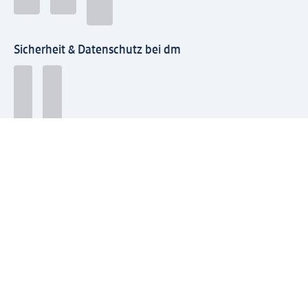
Sicherheit & Datenschutz bei dm
Zahlungsarten bei dm
Bei dm-med können die Zahlungsarten abweichen.